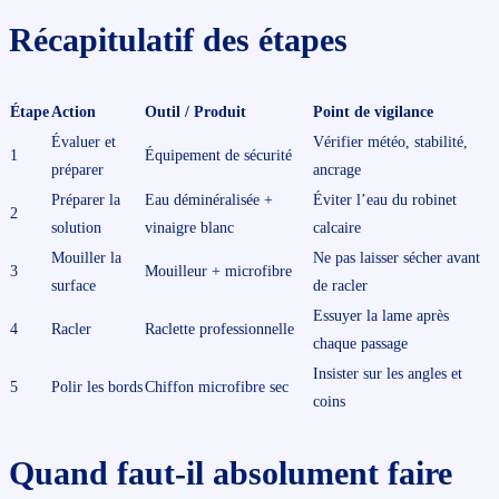
Récapitulatif des étapes
Étape
Action
Outil / Produit
Point de vigilance
Évaluer et
Vérifier météo, stabilité,
1
Équipement de sécurité
préparer
ancrage
Préparer la
Eau déminéralisée +
Éviter l’eau du robinet
2
solution
vinaigre blanc
calcaire
Mouiller la
Ne pas laisser sécher avant
3
Mouilleur + microfibre
surface
de racler
Essuyer la lame après
4
Racler
Raclette professionnelle
chaque passage
Insister sur les angles et
5
Polir les bords
Chiffon microfibre sec
coins
Quand faut-il absolument faire