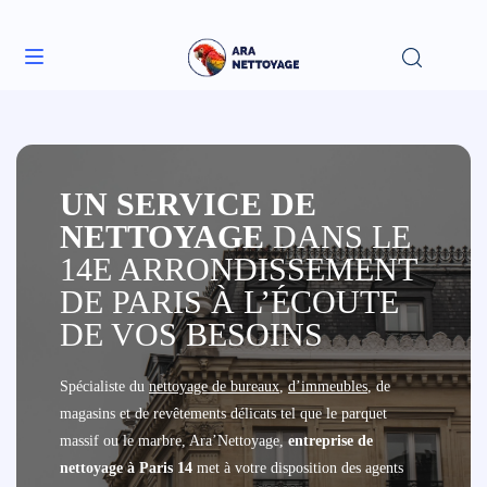
Accueil
»
Entreprise de nettoyage à Paris 14
UN SERVICE DE
NETTOYAGE
DANS LE
14E ARRONDISSEMENT
DE PARIS À L’ÉCOUTE
DE VOS BESOINS
Spécialiste du
nettoyage de bureaux
,
d’immeubles
, de
magasins et de revêtements délicats tel que le parquet
massif ou le marbre, Ara’Nettoyage,
entreprise de
nettoyage à Paris 14
met à votre disposition des agents